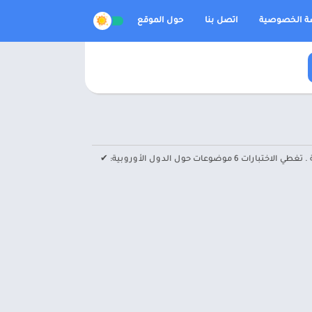
 الخصوصية
اتصل بنا
حول الموقع
اختبار وتحسين معرفتك ببلدان أوروبا باستخدام العديد من الاختبارات القياسية والقابلة للتخصيص المتوفرة في البرنامج بلاد أوروبا المسابقة . تغطي الاختبارات 6 موضوعات حول الدول الأوروبية: ✔