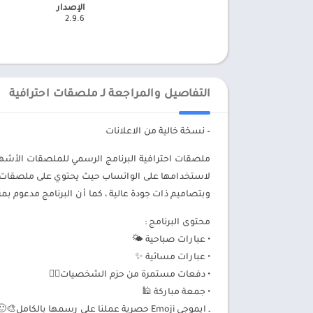
الإصدار
2.9.6
التفاصيل والمراجعة لـ ملصقات احترافية
– نسخة خالية من الاعلانات
ملصقات احترافية البرنامج الرسمي للملصقات الأشهر
لاستخدامها على الواتساب حيث يحتوي على ملصقات
وبتصاميم ذات جودة عالية ، كما أن البرنامج مدعوم ب
محتوى البرنامج :
• عبارات صباحية 🌤️
• عبارات مسائية ✨
• دفعات مستمرة من حزم الشخصيات🙍‍♂️
• جمعة مباركة 🕌
ـ ايموجي Emoji حصرية عملنا على رسمها بالكامل🎨🙂