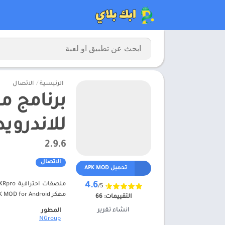
الرئيسية
/
الاتصال
للاندرويد 025
2.9.6
الاتصال
تحميل APK MOD
4.6
/5
مهكر APK MOD for Android برنامج ملصقات احترافية مهكر APK للاندرويد 2025 – ابك بلاي
التقييمات:
66
انشاء تقرير
المطور
NGroup‏