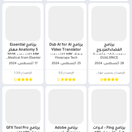
برنامج
برنامج Dub AI for AI
برنامج Essential
الفضاءالمزدوج
Video Translator
Anatomy 5 مهكر
بروحسابات متعددة
مهكر APK للاندرويد
APK للاندرويد 2025
DUALSPACE‏
Visvarupa Tech‏
3D4Medical from Elsevier‏
مهكر APK للاندرويد
2025
28 أغسطس، 2024
25 أغسطس، 2024
17 أغسطس، 2024
2025
الإصدار بحسب مواصفات الجهاز
الإصدار 3.0
الإصدار 1.3.0
برنامج Fing – أدوات
برنامج Adobe
برنامج GFX Tool Pro