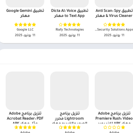
تطبيق Anti Scan: Spy
تطبيق Dicta AI: Voice
تطبيق Google Gemini
& Virus Cleaner مهكر
to Text App مهكر
مهكر
Protectmob Security Solutions Apps‏
Riafy Technologies‏
Google LLC‏
11 يونيو، 2025
11 يونيو، 2025
11 يونيو، 2025
تنزيل برنامج Adobe
تنزيل برنامج
تنزيل برنامج Adobe
Premiere Rush: Video
Lightroom محرر
Acrobat Reader: PDF
مهكر APK للاندرويد
الصور والفيديو مهكر
عدّل مهكر APK
2025 للاندرويد
APK للاندرويد 2025
للاندرويد 2025
Adobe‏
Adobe‏
Adobe‏