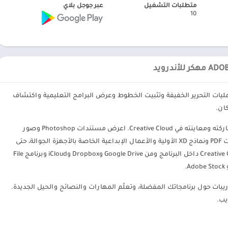
متطلبات التشغيل
عبر جوجل بلاي
10
ة ملفاتك وإجراء عمليات التحرير الخفيفة وتثبيت الخطوط وعرض البرامج التعليمية واكتشاف
ان.
الوصول إلى ملفاتك: قم بتنزيل عملك المحفوظ ومشاركته ومعاينته في Creative Cloud. اعرض مستندات Photoshop وصور
Lightroom والمكتبات والمستندات السحابية وملفات PDF ونماذج XD الأولية والأعمال الإبداعية الخاصة بالأجهزة الجوالة، حتى
في وضع عدم الاتصال. قم بتحميل الملفات إلى Creative Cloud داخل البرنامج ومن Google Drive وDropbox وiCloud وبرنامج File
بات حول برنامجاتك المفضلة، وتعلّم المهارات والنصائح والحيل الجديدة.
يب.