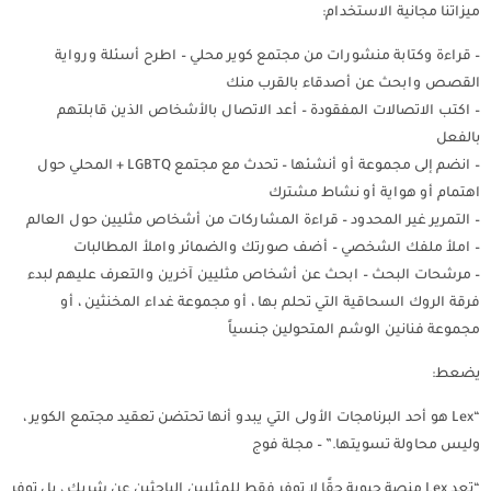
ميزاتنا مجانية الاستخدام:
– قراءة وكتابة منشورات من مجتمع كوير محلي – اطرح أسئلة ورواية
القصص وابحث عن أصدقاء بالقرب منك
– اكتب الاتصالات المفقودة – أعد الاتصال بالأشخاص الذين قابلتهم
بالفعل
– انضم إلى مجموعة أو أنشئها – تحدث مع مجتمع LGBTQ + المحلي حول
اهتمام أو هواية أو نشاط مشترك
– التمرير غير المحدود – قراءة المشاركات من أشخاص مثليين حول العالم
– املأ ملفك الشخصي – أضف صورتك والضمائر واملأ المطالبات
– مرشحات البحث – ابحث عن أشخاص مثليين آخرين والتعرف عليهم لبدء
فرقة الروك السحاقية التي تحلم بها ، أو مجموعة غداء المخنثين ، أو
مجموعة فنانين الوشم المتحولين جنسياً
يضعط:
“Lex هو أحد البرنامجات الأولى التي يبدو أنها تحتضن تعقيد مجتمع الكوير ،
وليس محاولة تسويتها.” – مجلة فوج
“تعد Lex منصة حيوية حقًا لا توفر فقط للمثليين الباحثين عن شريك ، بل توفر