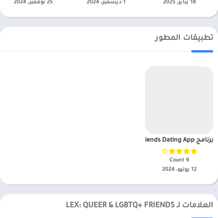
18 يناير، 2025
1 ديسمبر، 2024
25 نوفمبر، 2024
تطبيقات المطور
برنامج Wink – Friends Dating App مهكر APK للاندرويد 2025
9 Count‏
12 يونيو، 2024
العلامات لـ LEX: QUEER & LGBTQ+ FRIENDS