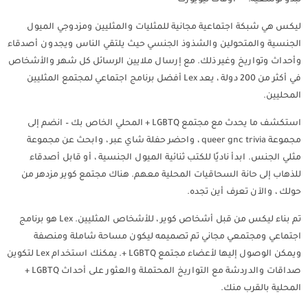
تبدو توسعية.” – اوقات نيويورك
ليكس هي شبكة اجتماعية مجانية للمثليات والمثليين ومزدوجي الميول
الجنسية والمتحولين والشذوذ الجنسي حيث يلتقي الناس ويجدون أصدقاء
وأحداث وتواريخ وغير ذلك. مع إرسال ملايين الرسائل كل شهر والأشخاص
في أكثر من 200 دولة ، يعد Lex أفضل برنامج اجتماعي لمجتمع المثليين
المحليين.
استكشف ما يحدث مع مجتمع LGBTQ + المحلي الخاص بك – انضم إلى
مجموعة queer gnc trivia ، واحضر حفلة شاي عبر ، وابحث عن مجموعة
مثلي الجنس. ابدأ ناديًا للكتب ثنائية الميول الجنسية ، أو قابل أصدقاء
للذهاب إلى حانة السحاقيات المحلية معهم. هناك مجتمع كوير مزدهر من
حولك ، والآن تعرف أين تجده.
تم بناء ليكس من قبل أشخاص كوير ، للأشخاص المثليين. Lex هو برنامج
اجتماعي ومجتمعي مجاني تم تصميمه ليكون مساحة شاملة ومنصفة
ويمكن الوصول إليها لأعضاء مجتمع LGBTQ +. يمكنك استخدام Lex لتكوين
صداقات والدردشة مع التواريخ المحتملة والعثور على أحداث LGBTQ +
المحلية بالقرب منك.