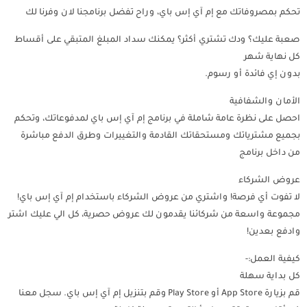
تحكم بمصروفاتك مع إم آي إس باي، وراح تفضل برنامجنا لان وفرنا لك
صعبة عليك؟ ودك تشتري أكثر؟ يمكنك سداد المبلغ المتبقي على أقساط
كل نهاية شهر
بدون إي فائدة أو رسوم.
الأمان والشفافية
احصل على نظرة عامة شاملة في برنامج إم آي إس باي لمدفوعاتك، وتحكم
بجميع مشترياتك ومستحقاتك القادمة والتغييرات وطرق الدفع مباشرة
من داخل برنامج
عروض الشركاء
لا تفوت أي فرصة! واشتري من عروض الشركاء باستخدام إم آي إس باي!
مجموعة واسعة من شركائنا يقدمون لك عروض حصرية، كل الي عليك اشتر
وادفع بعدين!
كيفية العمل:-
كل بداية سهلة
قم بزيارة App Store أو Play Store وقم بتنزيل إم آي إس باي. سجل معنا