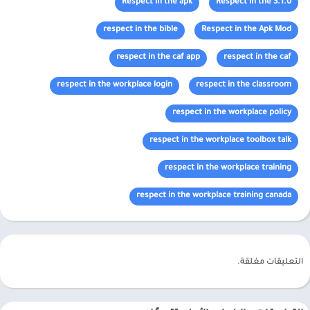
Respect in the apk
Respect in the 3.1.0
respect in the bible
Respect in the Apk Mod
respect in the caf app
respect in the caf
respect in the workplace login
respect in the classroom
respect in the workplace policy
respect in the workplace toolbox talk
respect in the workplace training
respect in the workplace training canada
التعليقات مغلقة.