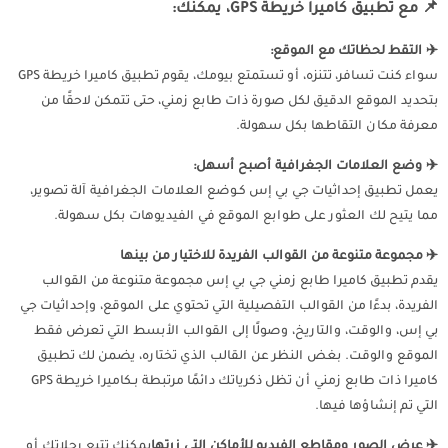
📌 مع تطبيق كاميرا خريطة GPS، يمكنك:
✈️ التقط لحظاتك مع الموقع:
سواء كنت تسافر، تتنزه، أو تستمتع بيومك، يقوم تطبيق كاميرا خريطة GPS
بتحديد الموقع الدقيق لكل صورة ذات طابع زمني، حتى تتمكن لاحقًا من
معرفة مكان التقاطها بكل سهولة.
✈️ وضع العلامات الجغرافية أصبح أسهل:
يعمل تطبيق إحداثيات جي بي إس كـوضع العلامات الجغرافية آلة تصوير،
مما يتيح لك العثور على طوابع الموقع في الفيديوهات بكل سهولة.
✈️ مجموعة متنوعة من القوالب الفريدة للاختيار من بينها
يقدم تطبيق كاميرا طابع زمني جي بي إس مجموعة متنوعة من القوالب
الفريدة، بدءًا من القوالب التفصيلية التي تحتوي على الموقع، وإحداثيات جي
بي إس، والوقت، والتاريخ، وصولًا إلى القوالب الأبسط التي تعرض فقط
الموقع والوقت. بغض النظر عن القالب الذي تختاره، يضمن لك تطبيق
كاميرا ذات طابع زمني أن تظل ذكرياتك دائمًا مرتبطة بـكاميرا خريطة GPS
التي تم إنشاؤها فيها.
✈️ عرض الصور ومقاطع الفيديو للأماكن التي زرتها
يمكنك تتبع رحلاتك أو