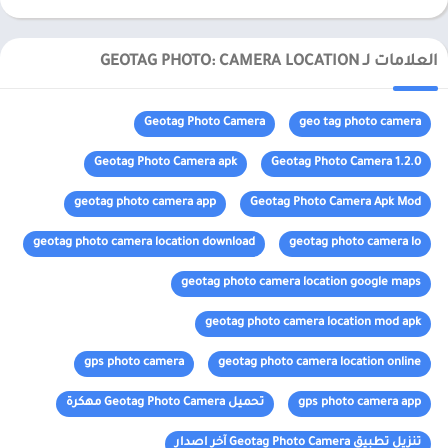
العلامات لـ GEOTAG PHOTO: CAMERA LOCATION
Geotag Photo Camera
geo tag photo camera
Geotag Photo Camera apk
Geotag Photo Camera 1.2.0
geotag photo camera app
Geotag Photo Camera Apk Mod
geotag photo camera location download
geotag photo camera lo
geotag photo camera location google maps
geotag photo camera location mod apk
gps photo camera
geotag photo camera location online
gps photo camera app
تحميل Geotag Photo Camera مهكرة
تنزيل تطبيق Geotag Photo Camera آخر اصدار