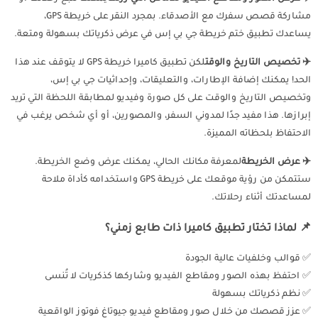
مشاركة قصص سفرك مع الأصدقاء. بمجرد النقر على خريطة GPS،
يساعدك تطبيق ختم خريطة جي بي إس في عرض ذكرياتك بسهولة ومتعة.
✈️ تخصيص التاريخ والوقت
لكن تطبيق كاميرا خريطة GPS لا يتوقف عند هذا
الحد! يمكنك إضافة الإطارات، والتعليقات، وإحداثيات جي بي إس،
وتخصيص التاريخ والوقت على كل صورة وفيديو لمطابقة اللحظة التي تريد
إبرازها. هذا مفيد جدًا لمدوني السفر، والمصورين، أو أي شخص يرغب في
الاحتفاظ بلحظاته المميزة.
✈️ عرض الخريطة
لمعرفة مكانك الحالي، يمكنك عرض وضع الخريطة.
ستتمكن من رؤية موقعك على خريطة GPS واستخدامه كأداة ملاحة
لمساعدتك أثناء رحلاتك.
📌 لماذا تختار تطبيق كاميرا ذات طابع زمني؟
✅ قوالب وخلفيات عالية الجودة
✅ احتفظ بهذه الصور ومقاطع الفيديو وشاركها كذكريات لا تُنسى
✅ نظم ذكرياتك بسهولة
✅ عزز قصصك من خلال صور ومقاطع فيديو جيوتاغ فوتوز الواقعية