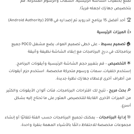
تمتع بخلفيات الشاشة الرئيسية، السمات والرسوم المتحركة. قم
بتخصيص جهازك لجعله فريدًا.
🏆 أحد أفضل 15 برنامج اندرويد تم إصداره في 2018 (Android Authority)
👍
الميزات الرئيسية
🏠
تصميم بسيط
– على خطى تصميم المواد، يضع مشغل POCO جميع
برنامجاتك في درج البرنامجات مع إبقاء الشاشة نظيفة وأنيقة
🌟
التخصيص
– قم بتغيير حجم الشاشة الرئيسية وأيقونات البرنامج.
إستخدم خلفيات، سمات ورسوم متحركة مخصصة. استخدم حزم أيقونات
من أطراف أخرى لإعطاء جهازك نظرة جديدة.
🔎
بحث مريح
– تتيح لك اقتراحات البرنامجات، فئات ألوان الأيقونات والكثير
من الميزات الأخرى القابلة للتخصيص العثور على ما تحتاج إليه بشكل
أسرع.
🎯
إدارة البرنامجات
– يمكنك تجميع البرنامجات حسب الفئة تلقائيًا أو إنشاء
مجموعات مخصصة للاحتفاظ دائمًا بالأشياء المهمة بنقرة واحدة.