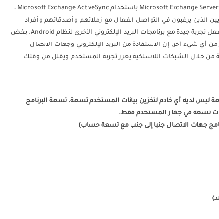
لأجهزة Android يستند إلى تقنية Direct Push لمزامنة Microsoft Exchange Server باستخدام Microsoft Exchange ActiveSync ،
ن الذين يرغبون في التواصل الفعال مع زملائهم وأصدقائهم وأفراد
أسرهم في أي وقت وفي أي مكان. قد يكون لديك بالفعل تجربة جيدة مع برنامجات البريد الإلكتروني الأخرى لنظام Android. بغض
ر من أي شيء آخر. إن الاستفادة من البريد الإلكتروني وجهات الاتصال
ة من خلال الشبكات اللاسلكية يعزز تجربة المستخدم ويقلل من وقتك
الدفع المباشر مع Exchange ActiveSync. تسعة ليس لديه أي خادم لتخزين بيانات المستخدم تسعة. تسعة البرنامج
انات تسعة في جهاز المستخدم فقط.
رنامج جهات الاتصال جنبا إلى جنب مع تسعة حساب)
د)