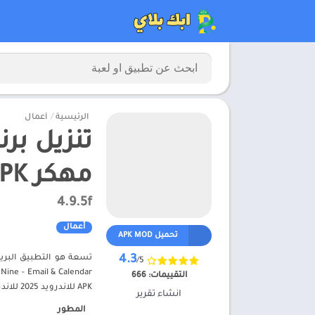
الرئيسية
/
أعمال
مهكر APK للاندرويد 2025 للاندرويد
4.9.5f
أعمال
تحميل APK MOD
4.3
/5
التقييمات:
666
APK للاندرويد 2025 للاندرويد – ابك بلاي
انشاء تقرير
المطور