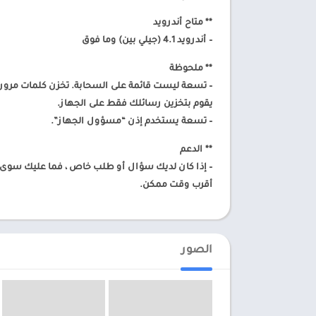
** متاح أندرويد
– أندرويد 4.1 (جيلي بين) وما فوق
** ملحوظة
–
تسعة ليست قائمة على السحابة. تخزن كلمات مرور ح
يقوم بتخزين رسائلك فقط على الجهاز.
– تسعة يستخدم إذن “مسؤول الجهاز”.
** الدعم
– إذا كان لديك سؤال أو طلب خاص ، فما عليك سوى إ
أقرب وقت ممكن.
الصور