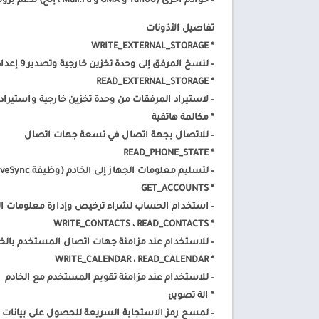
– خوادم أخرى (Yahoo و GMX و Mail.ru ، إلخ) تدعم بروتوكول IMAP
تفاصيل الأذونات
* WRITE_EXTERNAL_STORAGE
– لنسخ المرفق إلى وحدة تخزين خارجية وتصدير 9 إعدادات.
* READ_EXTERNAL_STORAGE
– لاستيراد المرفقات من وحدة تخزين خارجية واستيراد
* مكالمة هاتفية
– للاتصال بجهة اتصال في تسعة جهات اتصال
* READ_PHONE_STATE
– لتسليم معلومات الجهاز إلى الخادم (وظيفة ActiveSync)
* GET_ACCOUNTS
– استخدام الحساب لشراء ترخيص وإدارة معلومات ا
* WRITE_CONTACTS ، READ_CONTACTS
– للاستخدام عند مزامنة جهات اتصال المستخدم بالخا
* WRITE_CALENDAR ، READ_CALENDAR
– للاستخدام عند مزامنة تقويم المستخدم مع الخادم
* الة تصوير:
– لمسح رمز الاستجابة السريعة للحصول على بيانات اعتماد Entrust