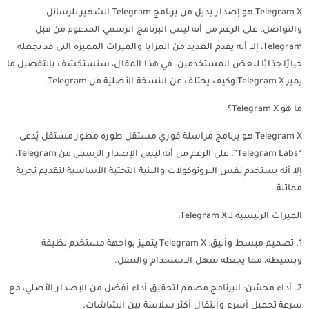
Telegram X هو إصدار بديل من برنامج Telegram الشهير للرسائل
والتواصل. على الرغم من أنه ليس البرنامج الرسمي المدعوم من قبل
Telegram، إلا أنه يقدم العديد من المزايا والميزات المميزة التي قد تجعله
خيارًا جذابًا لبعض المستخدمين. في هذا المقال، سنستكشف بالتفصيل ما
يميز Telegram X وكيف يختلف عن النسخة الأصلية من Telegram.
ما هو Telegram X؟
Telegram X هو برنامج مراسلة فوري مستقل طوره مطور مستقل يُدعى
“Telegram Labs”. على الرغم من أنه ليس الإصدار الرسمي من Telegram،
إلا أنه يستخدم نفس البروتوكولات والبنية التحتية الأساسية لتقديم تجربة
مماثلة.
الميزات الرئيسية لـ Telegram X:
1. تصميم مبسط وأنيق: Telegram X يتميز بواجهة مستخدم نظيفة
وبسيطة، مما يجعله سهل الاستخدام والتنقل.
2. أداء محسّن: البرنامج مصمم لتحقيق أداء أفضل من الإصدار الأصلي، مع
سرعة تحميل أسرع وانتقال أكثر سلاسة بين الشاشات.