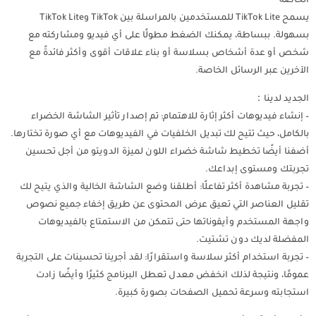
الخاصة
يسمح TikTok Lite للمستخدمين بالمراسلة بين TikTok وTikTok Lite
بسهولة. ببساطة، يمكنك الضغط مطولًا على أي فيديو ومشاركته مع
شخص أو عدة أشخاص بسلاسة أو بناء علاقات أقوى وأكثر فائدةً مع
الآخرين عبر الرسائل الخاصة.
الجديد لدينا：
– إنشاء فيديوهات أكثر إثارة للاهتمام: تم إصدار تأثير الشاشة الخضراء
بالكامل، حيث تتيح لك تبديل الخلفيات في الفيديوهات مع أي صورة تختارها.
أضفنا أيضًا تخطيط شاشة خضراء اللون لميزة الدويتو من أجل تحسين
تجربتك ومستوى إبداعك.
– تجربة مشاهدة أكثر تفاعلًا: أطلقنا وضع الشاشة الخالية والذي يتيح لك
تقليل العناصر التي تعيق عرض المحتوى عن طريق إخفاء جميع نصوص
واجهة المستخدم وأيقوناتها حتى تتمكن من الاستمتاع بالفيديوهات
المفضلة لديك دون تشتيت.
– تجربة استخدام أكثر سلاسة واستقرارًا: لقد أجرينا تحسينات على التجربة
عمومًا، ونتيجة لذلك انخفض معدل تعطل البرنامج كثيرًا وأيضًا زادت
استجابته وسرعة تحميل الصفحات بصورة كبيرة.