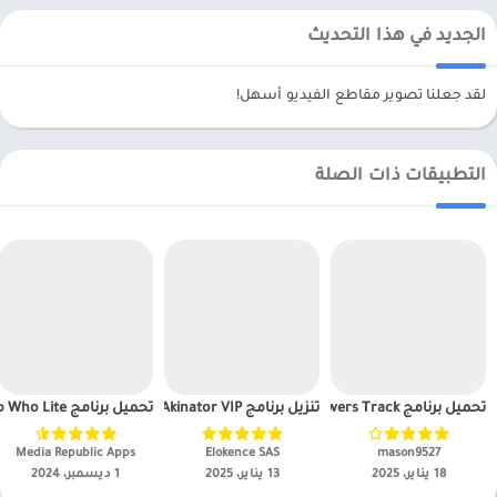
الجديد في هذا التحديث
لقد جعلنا تصوير مقاطع الفيديو أسهل!
التطبيقات ذات الصلة
تحميل برنامج InReports+ Unfollowers Track مهكر APK للاندرويد 2025
تنزيل برنامج Akinator VIP مهكر APK للاندرويد 2025
تحميل برنامج Who Lite مهكر APK للاندرويد 2025
mason9527‏
Elokence SAS‏
Media Republic Apps‏
18 يناير، 2025
13 يناير، 2025
1 ديسمبر، 2024