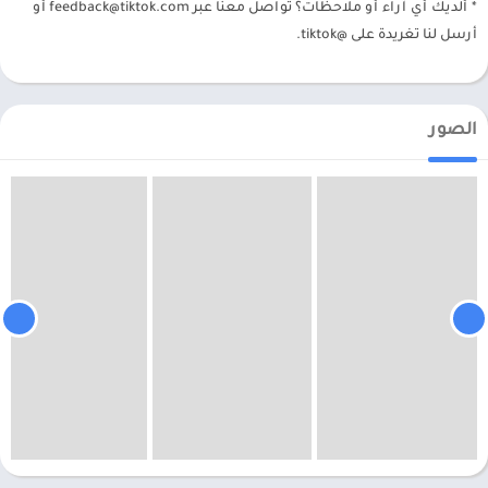
* ألديك أي آراء أو ملاحظات؟ تواصل معنا عبر
feedback@tiktok.com
أو
أرسل لنا تغريدة على @tiktok.
الصور