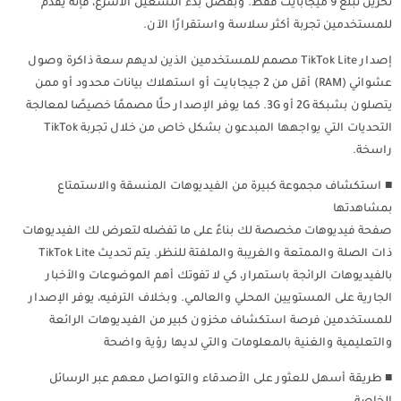
تخزين تبلغ 9 ميجابايت فقط. وبفضل بدء التشغيل الأسرع، فإنه يقدم
للمستخدمين تجربة أكثر سلاسة واستقرارًا الآن.
إصدار TikTok Lite مصمم للمستخدمين الذين لديهم سعة ذاكرة وصول
عشوائي (RAM) أقل من 2 جيجابايت أو استهلاك بيانات محدود أو ممن
يتصلون بشبكة 2G أو 3G. كما يوفر الإصدار حلًا مصممًا خصيصًا لمعالجة
التحديات التي يواجهها المبدعون بشكل خاص من خلال تجربة TikTok
راسخة.
■ استكشاف مجموعة كبيرة من الفيديوهات المنسقة والاستمتاع
بمشاهدتها
صفحة فيديوهات مخصصة لك بناءً على ما تفضله لتعرض لك الفيديوهات
ذات الصلة والممتعة والغريبة والملفتة للنظر. يتم تحديث TikTok Lite
بالفيديوهات الرائجة باستمرار، كي لا تفوتك أهم الموضوعات والأخبار
الجارية على المستويين المحلي والعالمي. وبخلاف الترفيه، يوفر الإصدار
للمستخدمين فرصة استكشاف مخزون كبير من الفيديوهات الرائعة
والتعليمية والغنية بالمعلومات والتي لديها رؤية واضحة
■ طريقة أسهل للعثور على الأصدقاء والتواصل معهم عبر الرسائل