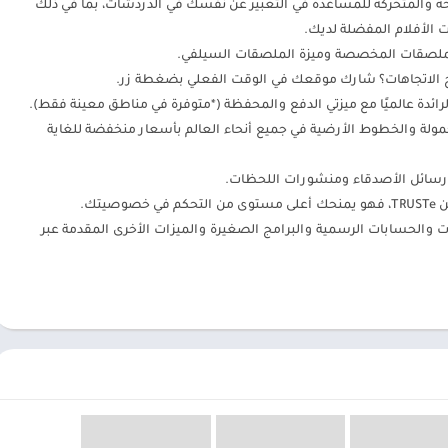
والمتحركة للمساعدة في التعبير عن نفسك في الدردشات، بما في ذلك
الأفلام المفضلة لديك.
لملصقات المخصصة وميزة الملصقات السيلفي.
رح الاتجاهات؟ شارك موقعك في الوقت الفعلي بضغطة زر.
رائدة عالميًا مع ميزتي الدفع والمحفظة (*متوفرة في مناطق معينة فقط).
واتف المحمولة والخطوط الأرضية في جميع أنحاء العالم بأسعار منخفضة للغاية
WEI: قم بتنشيط القنوات والحسابات الرسمية والبرامج الصغيرة والميزات الأخرى المقدمة عبر