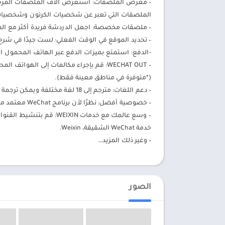
– معرض الملصقات: استعرض آلاف الملصقات المرحة 
الملصقات التي تعبر عن شخصيات الكرتون وشخصيات 
– ملصقات مخصصة: اجعل الدردشة فريدة أكثر مع ا
– تحديد الموقع في الوقت الفعلي: لست جيدًا في ش
-الدفع: استمتع بميزات الدفع عبر الهاتف المحمول ال
– WECHAT OUT: قم بإجراء مكالمات إلى اله
(*متوفرة في مناطق معينة فقط).
– دعم اللغات: مترجم إلى 18 لغة مختلفة ويمكن ترجمة رسائل الأصدقاء ومنشورات اللحظات.
– خصوصية أفضل: نظرًا لأن برنامج WeChat معتمد من TRUSTe، فهو يمنحك أعلى مستوى من التحكم في خصوصيتك.
– وسع عالمك مع خدمات XIN
خدمة WeChat الشقيقة، Weixin.
– وغير ذلك المزيد…
الصور