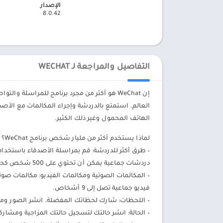
الإصدار
8.0.42
التفاصيل والمراجعة لـ WECHAT
إن WeChat هو أكثر من مجرد برنامج للمراسلة و
العالم. استمتع بالدردشة وإجراء المكالمات مع الأص
الهاتف المحمول وغير ذلك الكثير.
لماذا يستخدم أكثر من مليار شخص برنامج WeChat؟
– طرق أكثر للدردشة: قم بمراسلة الأصدقاء باستخد
دردشات جماعية يمكن أن تحتوي على 500 شخص كحد أقصى.
– المكالمات الصوتية ومكالمات الفيديو: مكالمات صوتي
فيديو جماعية تصل إلى 9 أشخاص.
– اللحظات: شارك لحظاتك المفضلة. انشر الصور ومقا
– الحالة: انشر حالتك لتسجيل حالتك المزاجية ومشاركة