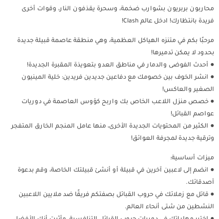
محاربون بربريون بشوارب ضخمة، وسحرة يقذفون النار، وقوات أخرى
فريدة بانتظارك! ادخل عالم Clash!
مرحبًا بكم في متنزه الهياكل العظمية، وهي منطقة عاصمة قبيلة جديدة
بحدود لا يمكن تدميرها!
● أحدث الفوضى والدمار في مناطق العدو بتعويذة المقبرة الجديدة!
● انشر الخوف بين خصومك مع دفاعين جديدين فريدين: خلية المينيون
الصغير والعاكس!
● خصص منزل اللاعب الخاص بك واربح كؤوس العاصمة في دوريات
عواصم القبائل!
● الكثير من المحتويات الجديدة الأخرى، منها عامل المنجم الخارق المتفجر
وترقية جديدة لمجرفة العوائق!
ميزات أساسية:
● انضم إلى لاعبين آخرين في قبيلة أو أنشئ قبيلتك الخاصة، وقم بدعوة
أصدقائك.
● قاتل مع زملائك في حروب القبائل بصفتكم فريقًا ضد ملايين اللاعبين
النشطين من شتى أنحاء العالم.