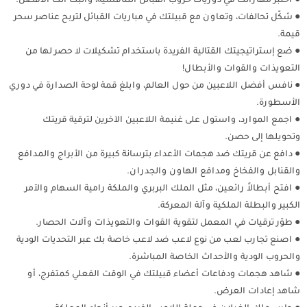
● اختبر مهاراتك في دوريات حروب القبائل التنافسية، وأثبت أنك الأفضل.
● شكّل تحالفات، وتعاون مع قبيلتك في مباريات القبائل لتربح عناصر سحر
قيمة.
● ضع إستراتيجيتك القتالية الفريدة باستخدام تشكيلات لا حصر لها من
التعويذات والقوات والأبطال!
● نافس أفضل اللاعبين من حول العالم، وابلغ قمة لوحة الصدارة في دوري
الأسطورة.
● اجمع الموارد، واستول على غنيمة اللاعبين الآخرين لترقية قريتك
وتحويلها إلى حصن.
● دافع عن قريتك ضد هجمات الأعداء بترسانة كبيرة من الأبراج والمدافع
والقنابل والفخاخ ومدافع الهاون والجدران.
● افتح أبطالاً رائعين، مثل الملك البربري والملكة رامية السهام والآمر
الكبير والبطلة الملكية وآلة المعركة.
● طوّر ترقيات في المعمل لتقوية القوات والتعويذات وآلات الحصار.
● اصنع تجارب لعب من نوع لاعب ضد لاعب خاصة بك عبر التحديات الودية
والحروب الودية والأحداث الخاصة المباشرة.
● شاهد هجمات ودفاعات أعضاء قبيلتك في الوقت الفعلي كمتفرج، أو
شاهد إعادات العرض.