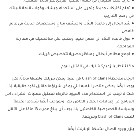
● حارب ملك الغيلان في حملة اللاعب الفردي عبر أنحاء المملكة.
● تعلم تكتيكات جديدة وتمرن على استخدام جيشك وقوات قلعة قبيلتك
في وضع التدريب.
● شد الرحال إلى قاعدة البنَّاء، واكتشف مبانٍ وشخصيات جديدة في عالم
غامض.
● حوّل قاعدة البنّاء إلى حصن منيع، وتغلب على منافسيك في معارك
المواجهة.
● اجمع مظاهر أبطال ومناظر حصرية لتخصيص قريتك.
ماذا تنتظر يا زعيم؟ شارك في القتال اليوم.
الرجاء ملاحظة! Clash of Clans هي لعبه يمكن تنزيلها ولعبها مجانًا، لكن
يوجد أيضًا بعض عناصر اللعبه التي يمكن شراؤها مقابل نقود حقيقية. إذا
كنت لا ترغب في استخدام هذه الميزة، فالرجاء تعطيل عمليات الشراء داخل
البرنامج في إعدادات الجهاز الخاص بك. وبموجب أيضًا شروط الخدمة
وسياسة الخصوصية الخاصتين بنا، يجب أن يبلغ عمرك 13 عامًا على الأقل
للعب Clash of Clans وتنزيلها.
يلزم وجود اتصال بشبكة الإنترنت أيضًا.