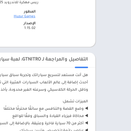
ريس مهكرة للاندرويد APK 2025 2025 للأندرويد – ابك بلاي
المطور
Huzur Games‏
الإصدار
1.15.02
التفاصيل والمراجعة لـ GTNITRO: لعبة سيارات دراج ريس
هل أنت مستعد لتسريع سياراتك وتجربة سباق سيارات وا
وناقل الحركة الكلاسيكي وسرعته الغير محدودة، يأخذ نادي GT السباق بالسيارات إلى مستوى جديد من التحدي 
الميزات تشمل:
◀️ وضع القصة والتنافس مع سائقًا محترفًا مختلفًا
◀️ محاكاة فيزياء القيادة والسباق وفقًا للواقع
◀️ أكثر من 70 سيارة فاخرة وعتيقة، بالإضافة إلى السيارات الجديدة لعامي 2021-2023