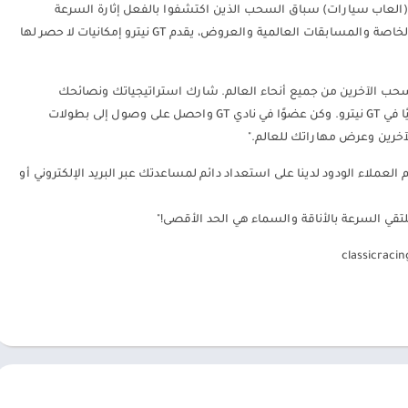
ن من محبي(العاب سيارات) سباق السحب الذين اكتشفوا بالفعل إثارة السرعة
والقوة. مع سباقاته المباشرة عبر الإنترنت والأحداث الخاصة والمسابقات العالمية والعروض، يقدم GT نيترو إمكانيات لا حصر لها
مع محبي سباق السحب الآخرين من جميع أنحاء العالم. شارك استراتيجياتك ونصائحك
وخدعك، وتعلم من أفضل اللاعبين لتصبح بطلًا حقيقيًا في GT نيترو. وكن عضوًا في نادي GT واحصل على وصول إلى بطولات
لعملاء الودود لدينا على استعداد دائم لمساعدتك عبر البريد الإلكتروني أو
classicrac