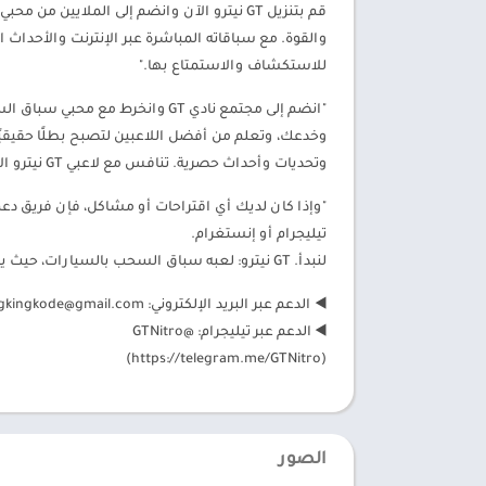
قم بتنزيل GT نيترو الآن وانضم إلى الملايي
للاستكشاف والاستمتاع بها."
"انضم إلى مجتمع نادي GT وانخرط 
وتحديات وأحداث حصرية. تنافس مع لاعبي GT نيترو الآخرين وعرض مهاراتك للعالم."
"وإذا كان لديك أي اقتراحات أو مشاكل، فإن فريق دعم ا
تيليجرام أو إنستغرام.
لنبدأ. GT نيترو: لعبه سباق السحب بالسيارات، حيث يلتقي السرعة بالأناقة والسماء هي الحد الأقصى!"
◀️ الدعم عبر البريد الإلكتروني:
ingkingkode@gmail.com
◀️ الدعم عبر تيليجرام: @GTNitro
(https://telegram.me/GTNitro)
الصور