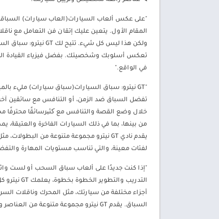
◀️ عناصر رائعة لتخصيص وتزيين سيارتك.
المقام الأول. يتعين عليك إتقان فن التعامل مع ناق
ولكن هذا ليس كل شيء.
في الواقع."
"GT نيترو: سباق السيارات(سباق سيارات) مليء با
من بينها، بما في ذلك السيارات الفاخرة والعتيقة، يم
يقدم نادي GT نيترو مجموعة متنوعة من البطو
لفئات معينة، والتي تناسب مستويات المهارة والتفضي
التدريب وال
أجزاء مختلفة من سيارتك، مثل المحرك وناقلات السر
السباق. يقدم GT نيترو مجموعة متنوعة من العناصر والزخارف الرائعة لتخصيص وتزيين سيارتك، حتى تبرز وتظهر أسلوبك."