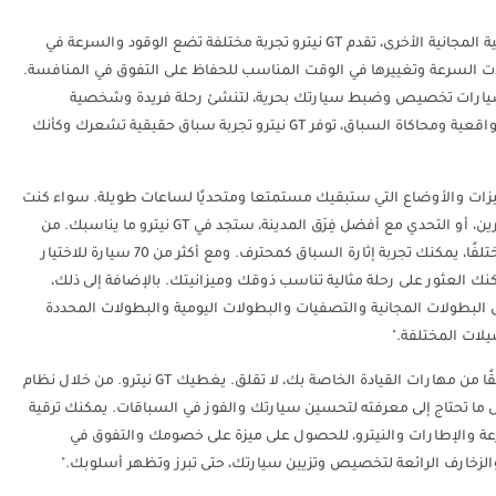
"على عكس ألعاب السيارات(العاب سيارات) السباقية المجانية الأخرى، تقدم GT نيترو تجربة مختلفة تضع الوقود والسرعة في
لات السرعة وتغييرها في الوقت المناسب للحفاظ على التفوق في المنافسة.
 تتيح لك GT نيترو: سباق السيارات تخصيص وضبط سيارتك بحرية، لتنشئ رحلة فريدة وشخصية
تعكس أسلوبك وشخصيتك. بفضل فيزياء القيادة الواقعية ومحاكاة السباق، توفر GT نيترو تجربة سباق حقيقية تشعرك وكأنك
لميزات والأوضاع التي ستبقيك مستمتعا ومتحديًا لساعات طويلة. سواء كنت
تفضل السباق ضد الزمن، أو التنافس مع سائقين آخرين، أو التحدي مع أفضل فِرَق المدينة، ستجد في GT نيترو ما يناسبك. من
خلال وضع القصة والتنافس مع کثیرسائقًا محترفًا مختلفًا، يمكنك تجربة إثارة السباق كمحترف. ومع أكثر من 70 سيارة للاختيار
كنك العثور على رحلة مثالية تناسب ذوقك وميزانيتك. بالإضافة إلى ذلك،
لات، مثل البطولات المجانية والتصفيات والبطولات اليومية والبطولات المحددة
لات المختلفة."
"إذا كنت جديدًا على ألعاب سباق السحب أو لست واثقًا من مهارات القيادة الخاصة بك، لا تقلق. يغطيك GT نيترو. من خلال نظام
تطوير الخطوة بخطوة، يعلمك GT نيترو كل ما تحتاج إلى معرفته لتحسين سيارتك والفوز في السباقات. يمكنك ترقية
عة والإطارات والنيترو، للحصول على ميزة على خصومك والتفوق في