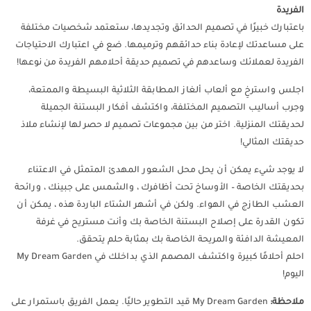
الفريدة
باعتبارك خبيرًا في تصميم الحدائق وتجديدها، ستعتمد شخصيات مختلفة
على مساعدتك لإعادة بناء حدائقهم وترميمها. ضع في اعتبارك الاحتياجات
الفريدة لعملائك وساعدهم في تصميم حديقة أحلامهم الفريدة من نوعها!
اجلس واسترخِ مع ألعاب ألغاز المطابقة الثلاثية البسيطة والممتعة،
وجرب أساليب التصميم المختلفة، واكتشف أفكار البستنة الجميلة
لحديقتك المنزلية. اختر من بين مجموعات تصميم لا حصر لها لإنشاء ملاذ
حديقتك المثالي!
لا يوجد شيء يمكن أن يحل محل الشعور المهدئ المتمثل في الاعتناء
بحديقتك الخاصة – الأوساخ تحت أظافرك ، والشمس على جبينك ، ورائحة
العشب الطازج في الهواء. ولكن في أشهر الشتاء الباردة هذه ، يمكن أن
تكون القدرة على إصلاح البستنة الخاصة بك وأنت مستريح في غرفة
المعيشة الدافئة والمريحة الخاصة بك بمثابة حلم يتحقق.
احلم أحلامًا كبيرة واكتشف المصمم الذي بداخلك في My Dream Garden
اليوم!
ملاحظة:
My Dream Garden قيد التطوير حاليًا. يعمل الفريق باستمرار على