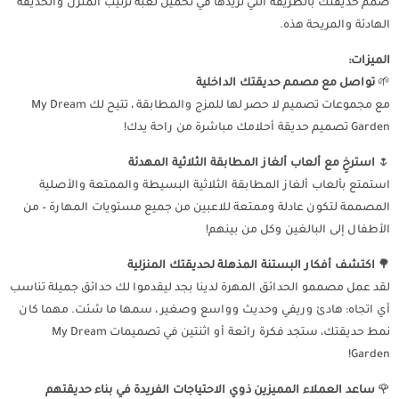
صمم حديقتك بالطريقة التي تريدها في تحميل لعبه ترتيب المنزل والحديقة
الهادئة والمريحة هذه.
الميزات:
🌱
تواصل مع مصمم حديقتك الداخلية
مع مجموعات تصميم لا حصر لها للمزج والمطابقة ، تتيح لك My Dream
Garden تصميم حديقة أحلامك مباشرة من راحة يدك!
🌷
استرخِ مع ألعاب ألغاز المطابقة الثلاثية المهدئة
استمتع بألعاب ألغاز المطابقة الثلاثية البسيطة والممتعة والأصلية
المصممة لتكون عادلة وممتعة للاعبين من جميع مستويات المهارة – من
الأطفال إلى البالغين وكل من بينهم!
🌳
اكتشف أفكار البستنة المذهلة لحديقتك المنزلية
لقد عمل مصممو الحدائق المهرة لدينا بجد ليقدموا لك حدائق جميلة تناسب
أي اتجاه: هادئ وريفي وحديث وواسع وصغير ، سمها ما شئت. مهما كان
نمط حديقتك، ستجد فكرة رائعة أو اثنتين في تصميمات My Dream
Garden!
🌹
ساعد العملاء المميزين ذوي الاحتياجات الفريدة في بناء حديقتهم