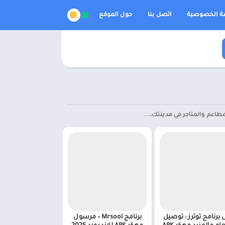
 الخصوصية
اتصل بنا
حول الموقع
طاعم والمتاجر في مدينتك،...
ل برنامج توترز : توصيل
برنامج Mrsool – مرسول